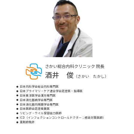
さかい総合内科クリニック 院長
酒井 俊
（さかい たかし）
日本内科学会総合内科専門医
日本プライマリ・ケア連合学会認定医・指導医
日本東洋医学会漢方専門医
日本消化器病学会専門医
日本消化器内視鏡学会専門医
日本医師会認定産業医
リビング・ウイル受容協力医師
ICD
（インフェクションコントロールドクター；感染対策医師）
薬剤師免許