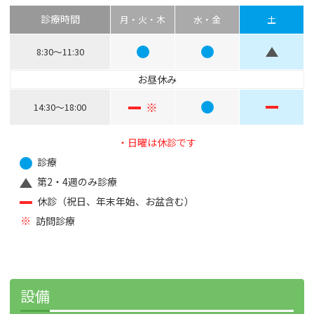
診療時間
月・火・木
水・金
土
8:30～11:30
お昼休み
※
14:30～18:00
・日曜は休診です
診療
第2・4週のみ診療
休診（祝日、年末年始、お盆含む）
※
訪問診療
設備