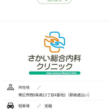
所在地
帯広市西9条南13丁目4番地1（新緑通沿い）
駐車場
完備