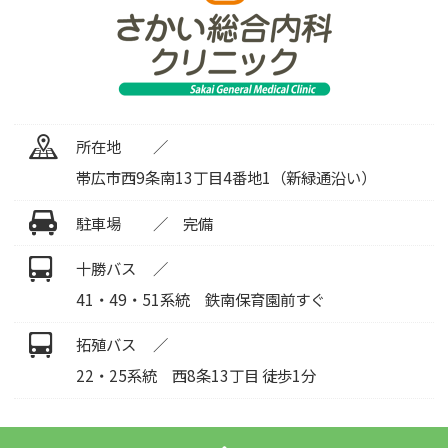
所在地
帯広市西9条南13丁目4番地1（新緑通沿い）
駐車場
完備
十勝バス
41・49・51系統 鉄南保育園前すぐ
拓殖バス
22・25系統 西8条13丁目 徒歩1分