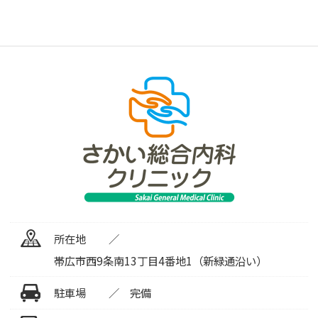
所在地
帯広市西9条南13丁目4番地1（新緑通沿い）
駐車場
完備