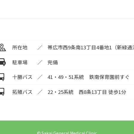
所在地
帯広市西9条南13丁目4番地1（新緑通
駐車場
完備
十勝バス
41・49・51系統 鉄南保育園前すぐ
拓殖バス
22・25系統 西8条13丁目 徒歩1分
© Sakai General Medical Clinic