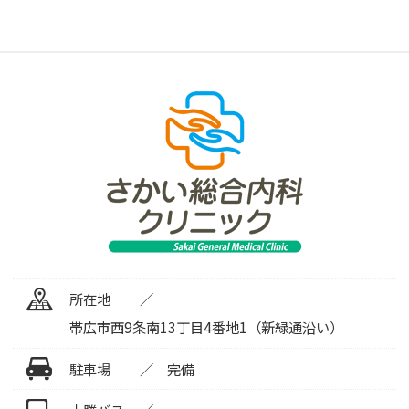
所在地
帯広市西9条南13丁目4番地1（新緑通沿い）
駐車場
完備